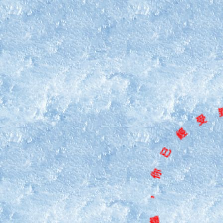
延
到
受
經
已