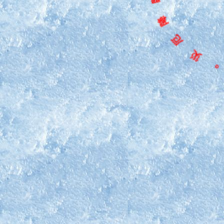
你
，
臨
降