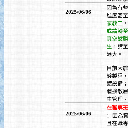
因為有
2025/06/06
進度甚
家教工
或請轉
真空鍍
生
，請
過大。
目前大
鍍製程，
鍍設備
體擴散層
生管理
在職專
2025/06/06
1. 因
且在職