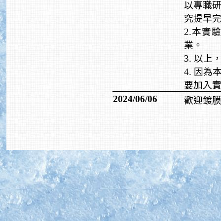
以專職
究提早
2.本實
業。
3. 以
4. 因
要加入
2024/06/06
.
歡迎鍍